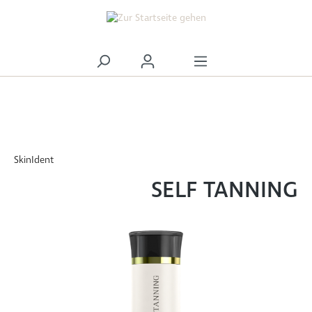
alt springen
SkinIdent
SELF TANNING