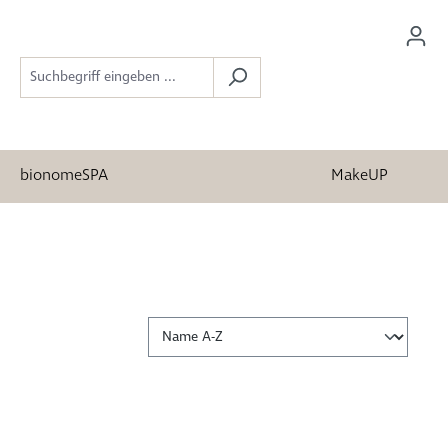
bionomeSPA
MakeUP