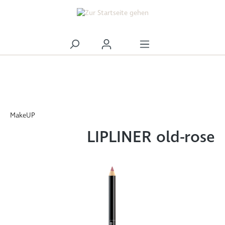
alt springen
MakeUP
LIPLINER old-rose